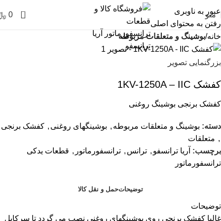
عبور به ناوبری
0
منو
0
﷼
رفتن به محتوای اصلی
خانه
بوشینگ و متعلقات مربوطه
بزرگنمایی تصویر
کفشک 1KV-1250A – IIC
کفشک برنجی بوشینگ روغنی
دسته:
بوشینگ و متعلقات مربوطه
,
بوشینگهای روغنی
,
کفشک برنجی
,
متعلقات
برچسب:
آریا ترانسفو
,
ترانس
,
ترانسفورماتور
,
قطعات یدکی
ترانسفورماتور
توضیحات
حمل و نقل کالا
توضیحات
غالبا کفشک برنجی روی بوشینگهای روغنی نصب می گردد تا سرکابل