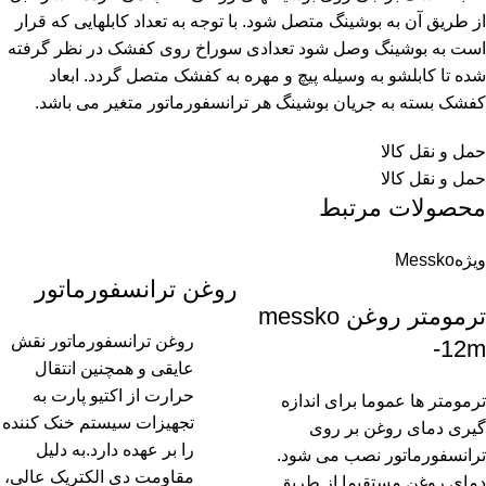
از طریق آن به بوشینگ متصل شود. با توجه به تعداد کابلهایی که قرار
است به بوشینگ وصل شود تعدادی سوراخ روی کفشک در نظر گرفته
شده تا کابلشو به وسیله پیچ و مهره به کفشک متصل گردد. ابعاد
کفشک بسته به جریان بوشینگ هر ترانسفورماتور متغیر می باشد.
حمل و نقل کالا
حمل و نقل کالا
محصولات مرتبط
ویژه
Messko
روغن ترانسفورماتور
ترمومتر روغن messko
روغن ترانسفورماتور نقش
-12m
عایقی و همچنین انتقال
حرارت از اکتیو پارت به
ترمومتر ها عموما برای اندازه
تجهیزات سیستم خنک کننده
گیری دمای روغن بر روی
را بر عهده دارد.به دلیل
ترانسفورماتور نصب می شود.
مقاومت دی الکتریک عالی،
دمای روغن مستقیما از طریق