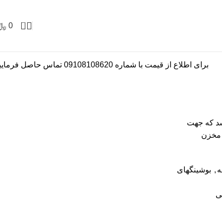
0
0
﷼
برای اطلاع از قیمت با شماره 09108108620 تماس حاصل فرمایید
شد که جهت
 مخزن
ه
,
بوشینگهای
ی