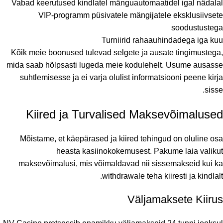
Vabad keerutused kindlatel mänguautomaatidel igal nädalal
VIP-programm püsivatele mängijatele eksklusiivsete
soodustustega
Turniirid rahaauhindadega iga kuu
Kõik meie boonused tulevad selgete ja ausate tingimustega,
mida saab hõlpsasti lugeda meie kodulehelt. Usume ausasse
suhtlemisesse ja ei varja olulist informatsiooni peene kirja
sisse.
Kiired ja Turvalised Maksevõimalused
Mõistame, et käepärased ja kiired tehingud on oluline osa
heasta kasiinokokemusest. Pakume laia valikut
maksevõimalusi, mis võimaldavad nii sissemakseid kui ka
withdrawale teha kiiresti ja kindlalt.
Väljamaksete Kiirus