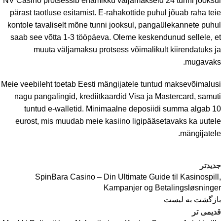
NV Casino protsessib enamikku väljamakseid 24 tunni jooksul
pärast taotluse esitamist. E-rahakottide puhul jõuab raha teie
kontole tavaliselt mõne tunni jooksul, pangaülekannete puhul
saab see võtta 1-3 tööpäeva. Oleme keskendunud sellele, et
muuta väljamaksu protsess võimalikult kiirendatuks ja
mugavaks.
Meie veebileht toetab Eesti mängijatele tuntud maksevõimalusi
nagu pangalingid, krediitkaardid Visa ja Mastercard, samuti
tuntud e-walletid. Minimaalne deposiidi summa algab 10
eurost, mis muudab meie kasiino ligipääsetavaks ka uutele
mängijatele.
جدیدتر
SpinBara Casino – Din Ultimate Guide til Kasinospill,
Kampanjer og Betalingsløsninger
بازگشت به لیست
قدیمی تر