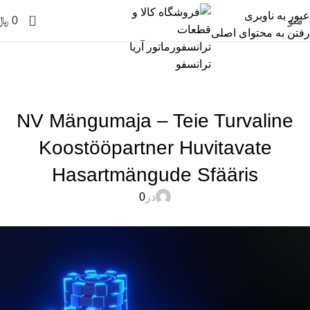
عبور به ناوبری
0
منو
0
﷼
رفتن به محتوای اصلی
خدمات ویژه دیجی کالا
خانه
uncategorized
UNCATEGORIZED
NV Mängumaja – Teie Turvaline
Koostööpartner Huvitavate
Hasartmängude Sfääris
در
0