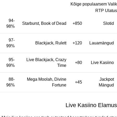
Kõige populaarsem Valik
RTP Ulatus
94-
Starburst, Book of Dead
850+
Slotid
98%
97-
Blackjack, Rulett
120+
Lauamängud
99%
95-
Live Blackjack, Crazy
80+
Live Kasiino
99%
Time
88-
Mega Moolah, Divine
Jackpot
45+
96%
Fortune
Mängud
Live Kasiino Elamus