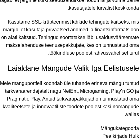
tagab, et järgime kõiki seadusandlikke nõudmisi ja võimaldame
kasutajatele turvalist keskkonda.
Kasutame SSL-krüpteerimist kõikide tehingute kaitseks, mis
märgib, et kasutaja privaatsed andmed ja finantsinformatsioon
on alati kaitstud. Tehingud soortatakse läbi usaldusväärsemate
makselahenduse teenusepakkujate, kes on tunnustatud oma
töökindluse poolest rahvusvahelisel turul.
Laialdane Mängude Valik Iga Eelistusele
Meie mänguportfell koondab üle tuhande erineva mängu tuntud
tarkvaraarendajatelt nagu NetEnt, Microgaming, Play’n GO ja
Pragmatic Play. Antud tarkvarapakkujad on tunnustatud oma
kvaliteetsete ja innovaatiliste toodete poolest kasiinomängude
vallas.
Mängukategooria
Pealkirjade Hulk