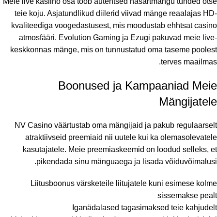
Meie live kasiino osa toob autentsed hasartmängu tunded otse
teie koju. Asjatundlikud diilerid viivad mänge reaalajas HD-
kvaliteediga voogedastusest, mis moodustab ehhtsat casino
atmosfääri. Evolution Gaming ja Ezugi pakuvad meie live-
keskkonnas mänge, mis on tunnustatud oma taseme poolest
terves maailmas.
Boonused ja Kampaaniad Meie
Mängijatele
NV Casino väärtustab oma mängijaid ja pakub regulaarselt
atraktiivseid preemiaid nii uutele kui ka olemasolevatele
kasutajatele. Meie preemiaskeemid on loodud selleks, et
pikendada sinu mänguaega ja lisada võiduvõimalusi.
Liitusboonus värsketeile liitujatele kuni esimese kolme
sissemakse pealt
Iganädalased tagasimaksed teie kahjudelt