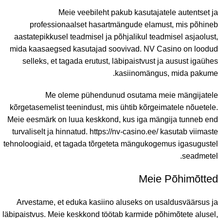
Meie veebileht pakub kasutajatele autentset ja
professionaalset hasartmängude elamust, mis põhineb
aastatepikkusel teadmisel ja põhjalikul teadmisel asjaolust,
mida kaasaegsed kasutajad soovivad. NV Casino on loodud
selleks, et tagada erutust, läbipaistvust ja ausust igaühes
kasiinomängus, mida pakume.
Me oleme pühendunud osutama meie mängijatele
kõrgetasemelist teenindust, mis ühtib kõrgeimatele nõuetele.
Meie eesmärk on luua keskkond, kus iga mängija tunneb end
turvaliselt ja hinnatud.
https://nv-casino.ee/
kasutab viimaste
tehnoloogiaid, et tagada tõrgeteta mängukogemus igasugustel
seadmetel.
Meie Põhimõtted
Arvestame, et eduka kasiino aluseks on usaldusväärsus ja
läbipaistvus. Meie keskkond töötab karmide põhimõtete alusel,