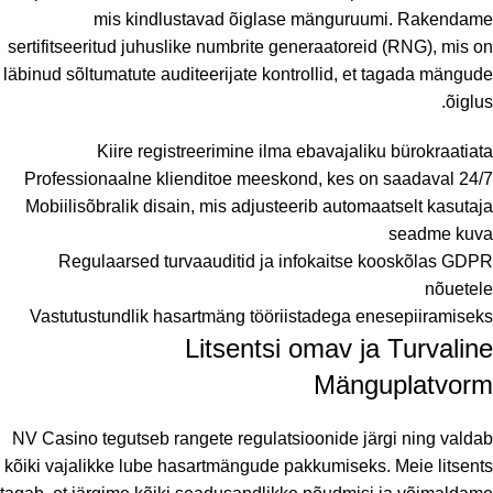
mis kindlustavad õiglase mänguruumi. Rakendame
sertifitseeritud juhuslike numbrite generaatoreid (RNG), mis on
läbinud sõltumatute auditeerijate kontrollid, et tagada mängude
õiglus.
Kiire registreerimine ilma ebavajaliku bürokraatiata
Professionaalne klienditoe meeskond, kes on saadaval 24/7
Mobiilisõbralik disain, mis adjusteerib automaatselt kasutaja
seadme kuva
Regulaarsed turvaauditid ja infokaitse kooskõlas GDPR
nõuetele
Vastutustundlik hasartmäng tööriistadega enesepiiramiseks
Litsentsi omav ja Turvaline
Mänguplatvorm
NV Casino tegutseb rangete regulatsioonide järgi ning valdab
kõiki vajalikke lube hasartmängude pakkumiseks. Meie litsents