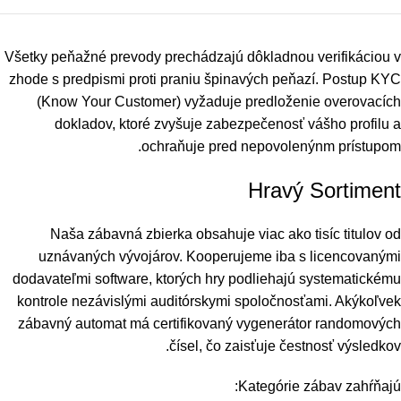
Všetky peňažné prevody prechádzajú dôkladnou verifikáciou v
zhode s predpismi proti praniu špinavých peňazí. Postup KYC
(Know Your Customer) vyžaduje predloženie overovacích
dokladov, ktoré zvyšuje zabezpečenosť vášho profilu a
ochraňuje pred nepovolenýnm prístupom.
Hravý Sortiment
Naša zábavná zbierka obsahuje viac ako tisíc titulov od
uznávaných vývojárov. Kooperujeme iba s licencovanými
dodavateľmi software, ktorých hry podliehajú systematickému
kontrole nezávislými auditórskymi spoločnosťami. Akýkoľvek
zábavný automat má certifikovaný vygenerátor randomových
čísel, čo zaisťuje čestnosť výsledkov.
Kategórie zábav zahŕňajú: