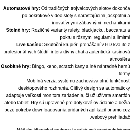
Automatové hry:
Od tradičných trojvalcových slotov dokonča
po pokrokové video sloty s narastajúcimi jackpotmi a
inovatívnymi zábavnými mechanikami
Stolné hry:
Rozličné varianty rulety, blackjacku, baccaratu a
pokru s rôznymi regulami a limitmi
Live kasíno:
Skutoční krupiéri prenášaní v HD kvalite z
profesionálnych štúdií, interaktívny chat a autentická kasínová
atmosféra
Osobitné hry:
Bingo, keno, scratch karty a iné náhradné hernú
formy
Mobilná verzia systému zachováva plnú funkčnosť
desktopového rozhrania. Citlivý design sa automaticky
adaptuje veľkosti monitora zariadenia, či už užívate smartfón
alebo tablet. Hry sú upravené pre dotykové ovládanie a bežia
beze potreby downloadovania pridaných aplikácií priamo cez
webový prehliadač.