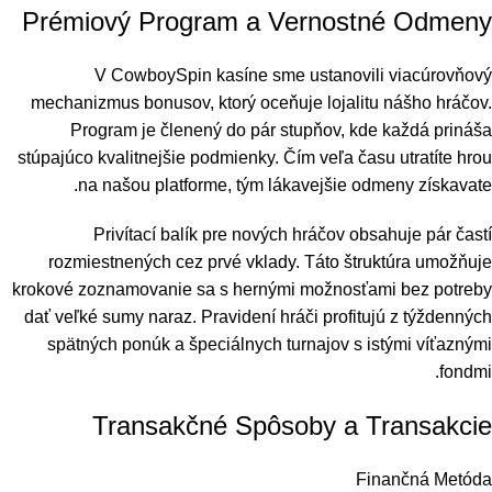
Prémiový Program a Vernostné Odmeny
V CowboySpin kasíne sme ustanovili viacúrovňový
mechanizmus bonusov, ktorý oceňuje lojalitu nášho hráčov.
Program je členený do pár stupňov, kde každá prináša
stúpajúco kvalitnejšie podmienky. Čím veľa času utratíte hrou
na našou platforme, tým lákavejšie odmeny získavate.
Privítací balík pre nových hráčov obsahuje pár častí
rozmiestnených cez prvé vklady. Táto štruktúra umožňuje
krokové zoznamovanie sa s hernými možnosťami bez potreby
dať veľké sumy naraz. Pravidení hráči profitujú z týždenných
spätných ponúk a špeciálnych turnajov s istými víťaznými
fondmi.
Transakčné Spôsoby a Transakcie
Finančná Metóda