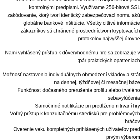
kontrolnými predpismi. Využívame 256-bitové SSL
zakódovanie, ktorý tvorí identický zabezpečovací normu akú
globálne bankové inštitúcie. Všetky citlivé informácie
zákazníkov sú chránené prostredníctvom kryptovacích
protokolov najvyššej úrovne.
Nami vyhlásený prísľub k dôveryhodnému hre sa zobrazuje v
pár praktických opatreniach:
Možnosť nastavenia individuálnych obmedzení vkladov a strát
na dennej, týždňovej či mesačnej báze
Funkčnosť dočasného prerušenia profilu alebo trvalého
sebavylúčenia
Samočinné notifikácie pri predĺženom trvaní hry
Voľný prístup k konzultačnému strediskú pre problémových
hráčov
Overenie veku kompletných prihlásených užívateľov pred
prvým výberom