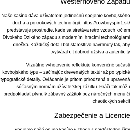
Westernového Západu
Naše kasíno dáva užívateľom jedinečnú spojenie kovbojského
ducha a pokrokových technológií.
https://cowboyspin1.sk/
predstavuje prostredie, kade sa stretáva retro vzduch krčiem
Divokého Dzikého západu s moderními hracími technológiami
dneška. Každičký detail bol starostlivo navrhnutý tak, aby
vytváral cit dobrodružstva a autenticity.
Vizuálne vyhotovenie reflektuje konvenčné súčasti
kovbojského typu – začínajúc drevenatých textúr až po typické
typografické detaily. Ovládanie je pritom prirodzená a upravená
súčasným normám užívateľskej zážitku. Hráči tak môžu
predpokladať plynulý zábavný zážitok bez náročných menu či
chaotických sekcií.
Zabezpečenie a Licencie
Vedieme našé online kasíno v zhode s najdôslednejšími