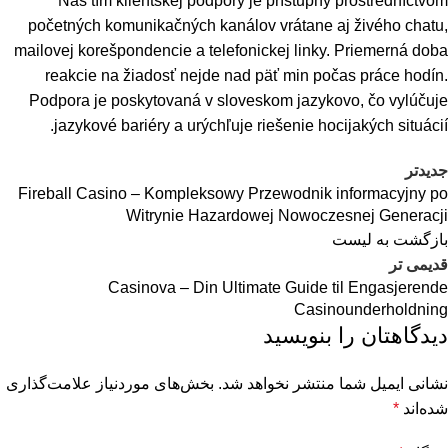
Náš tím klientskej podpory je prístupný prostredníctvom
početných komunikačných kanálov vrátane aj živého chatu,
mailovej korešpondencie a telefonickej linky. Priemerná doba
reakcie na žiadosť nejde nad päť min počas práce hodín.
Podpora je poskytovaná v sloveskom jazykovo, čo vylúčuje
jazykové bariéry a urýchľuje riešenie hocijakých situácií.
جدیدتر
Fireball Casino – Kompleksowy Przewodnik informacyjny po
Witrynie Hazardowej Nowoczesnej Generacji
بازگشت به لیست
قدیمی تر
Casinova – Din Ultimate Guide til Engasjerende
Casinounderholdning
دیدگاهتان را بنویسید
نشانی ایمیل شما منتشر نخواهد شد.
بخش‌های موردنیاز علامت‌گذاری
شده‌اند
*