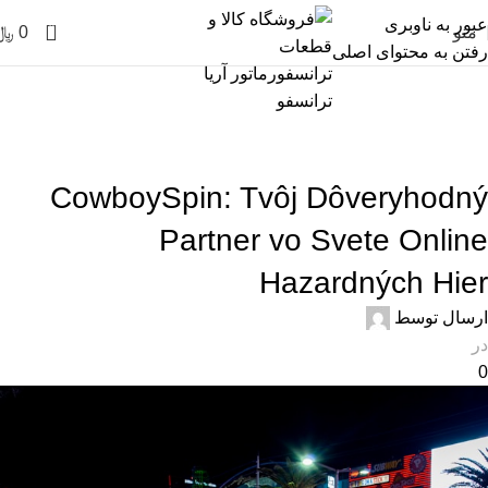
عبور به ناوبری
0
منو
0
﷼
رفتن به محتوای اصلی
خدمات ویژه دیجی کالا
خانه
uncategorized
UNCATEGORIZED
CowboySpin: Tvôj Dôveryhodný
Partner vo Svete Online
Hazardných Hier
ارسال توسط
در
0