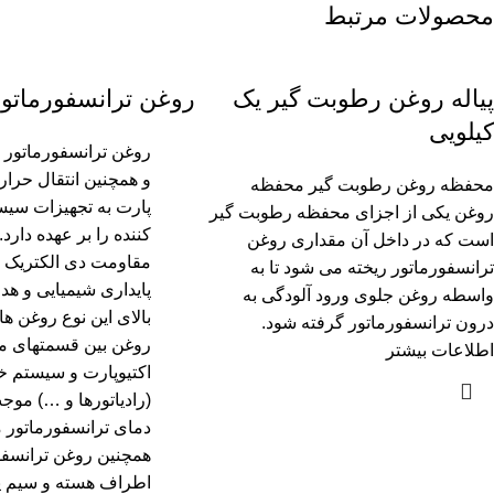
محصولات مرتبط
پیاله روغن رطوبت گیر یک
روغن ترانسفورماتور
کیلویی
روغن ترانسفورماتور 
و همچنین انتقال حرارت
محفظه روغن رطوبت گیر محفظه
پارت به تجهیزات سی
روغن یکی از اجزای محفظه رطوبت گیر
کننده را بر عهده دارد.
است که در داخل آن مقداری روغن
مقاومت دی الکتریک ع
ترانسفورماتور ریخته می شود تا به
پایداری شیمیایی و هد
واسطه روغن جلوی ورود آلودگی به
بالای این نوع روغن 
درون ترانسفورماتور گرفته شود.
روغن بین قسمتهای م
اطلاعات بیشتر
اکتیوپارت و سیستم خ
(رادیاتورها و …) مو
دمای ترانسفورماتور 
همچنین روغن ترانسفو
اطراف هسته و سیم پ