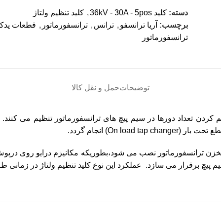
دسته:
کلید 36kV - 30A - 5pos
,
کلید تنظیم ولتاژ
برچسب:
آریا ترانسفو
,
ترانس
,
ترانسفورماتور
,
قطعات یدک
ترانسفورماتور
توضیحات
حمل و نقل کالا
ا کم کردن تعداد دورها در سیم پیچ های ترانسفورماتور تنظیم می کن
قطع تحت بار
(On load tap changer)
انجام گردد.
ل مخزن ترانسفورماتور نصب می شود،بطوریکه مکانیزم درایو روی درپوش ی
 پیچ برقرار می سازد. عملکرد این نوع کلید تنظیم ولتاژ در زمانی 