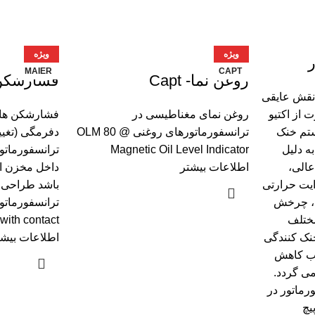
ویژه
ویژه
MAIER
CAPT
روغن نما- Capt
فشارشکن ER-0.7BAR
نقش عایقی
 از اکتیو
روغن نمای مغناطیسی در
فشارشکن ­ها 
ستم خنک
ترانسفورماتورهای روغنی OLM 80 @
دفرمگی (تغیی
به دلیل
Magnetic Oil Level Indicator
ترانسفورماتو
الی،
اطلاعات بیشتر
داخل مخزن از
ایت حرارتی
باشد طراحی 
ها، چرخش
ختلف
 with contact
نک کنندگی
اطلاعات بیشت
جب کاهش
می گردد.
رماتور در
یچ