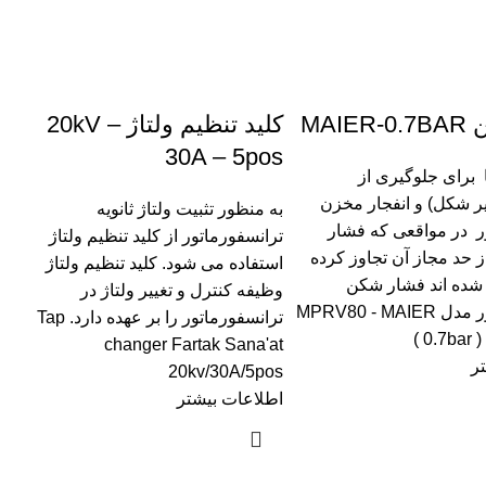
MAI
کلید تنظیم ولتاژ 20kV –
30A – 5pos
برای جلوگیری از
ر شکل) و انفجار مخزن
به منظور تثبیت ولتاژ ثانویه
ر در مواقعی که فشار
ترانسفورماتور از کلید تنظیم ولتاژ
 حد مجاز آن تجاوز کرده
استفاده می شود. کلید تنظیم ولتاژ
شده ­اند فشار شکن
وظیفه کنترل و تغییر ولتاژ در
ترانسفورماتور مدل MPRV80 - MAIER
ترانسفورماتور را بر عهده دارد. Tap
( 0.7bar )
changer Fartak Sana'at
ر
20kv/30A/5pos
اطلاعات بیشتر