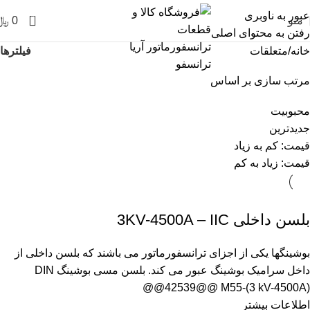
عبور به ناوبری
0
منو
0
﷼
رفتن به محتوای اصلی
فیلترها
خانه
متعلقات
مرتب سازی بر اساس
محبوبیت
جدیدترین
قیمت: کم به زیاد
قیمت: زیاد به کم
بلسن داخلی 3KV-4500A – IIC
بوشینگها یکی از اجزای ترانسفورماتور می باشند که بلسن داخلی از
داخل سرامیک بوشینگ عبور می کند. بلسن مسی بوشینگ DIN
42539@@ M55-(3 kV-4500A)@@
اطلاعات بیشتر